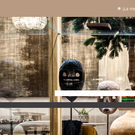
🌟 ¡La m